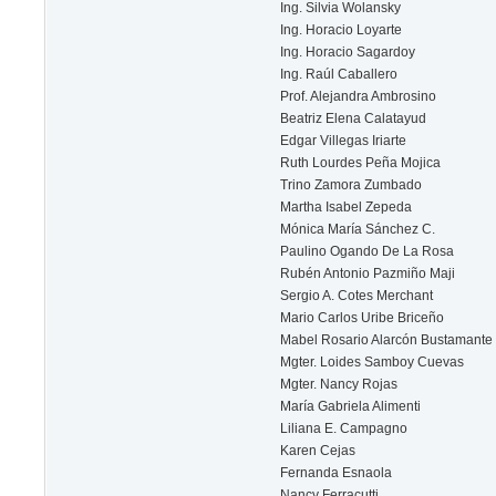
Ing. Silvia Wolansky
Ing. Horacio Loyarte
Ing. Horacio Sagardoy
Ing. Raúl Caballero
Prof. Alejandra Ambrosino
Beatriz Elena Calatayud
Edgar Villegas Iriarte
Ruth Lourdes Peña Mojica
Trino Zamora Zumbado
Martha Isabel Zepeda
Mónica María Sánchez C.
Paulino Ogando De La Rosa
Rubén Antonio Pazmiño Maji
Sergio A. Cotes Merchant
Mario Carlos Uribe Briceño
Mabel Rosario Alarcón Bustamante
Mgter. Loides Samboy Cuevas
Mgter. Nancy Rojas
María Gabriela Alimenti
Liliana E. Campagno
Karen Cejas
Fernanda Esnaola
Nancy Ferracutti