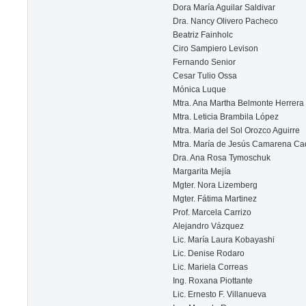
Dora María Aguilar Saldivar
Dra. Nancy Olivero Pacheco
Beatriz Fainholc
Ciro Sampiero Levison
Fernando Senior
Cesar Tulio Ossa
Mónica Luque
Mtra. Ana Martha Belmonte Herrera
Mtra. Leticia Brambila López
Mtra. Maria del Sol Orozco Aguirre
Mtra. María de Jesús Camarena C
Dra. Ana Rosa Tymoschuk
Margarita Mejía
Mgter. Nora Lizemberg
Mgter. Fátima Martinez
Prof. Marcela Carrizo
Alejandro Vázquez
Lic. María Laura Kobayashi
Lic. Denise Rodaro
Lic. Mariela Correas
Ing. Roxana Piottante
Lic. Ernesto F. Villanueva