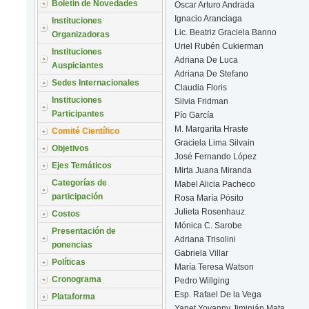
Boletín de Novedades
Oscar Arturo Andrada
Ignacio Aranciaga
Instituciones
Lic. Beatriz Graciela Banno
Organizadoras
Uriel Rubén Cukierman
Instituciones
Adriana De Luca
Auspiciantes
Adriana De Stefano
Sedes Internacionales
Claudia Floris
Instituciones
Silvia Fridman
Participantes
Pío García
M. Margarita Hraste
Comité Científico
Graciela Lima Silvain
Objetivos
José Fernando López
Ejes Temáticos
Mirta Juana Miranda
Categorías de
Mabel Alicia Pacheco
participación
Rosa María Pósito
Julieta Rosenhauz
Costos
Mónica C. Sarobe
Presentación de
Adriana Trisolini
ponencias
Gabriela Villar
Políticas
María Teresa Watson
Cronograma
Pedro Willging
Esp. Rafael De la Vega
Plataforma
Yanet Yovanny Jiminián Mata