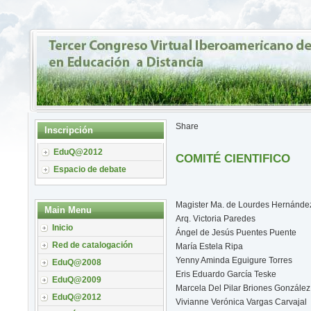
Share
Inscripción
EduQ@2012
COMITÉ CIENTIFICO
Espacio de debate
Magister Ma. de Lourdes Hernández
Main Menu
Arq. Victoria Paredes
Inicio
Ángel de Jesús Puentes Puente
Red de catalogación
María Estela Ripa
Yenny Aminda Eguigure Torres
EduQ@2008
Eris Eduardo García Teske
EduQ@2009
Marcela Del Pilar Briones González
EduQ@2012
Vivianne Verónica Vargas Carvajal