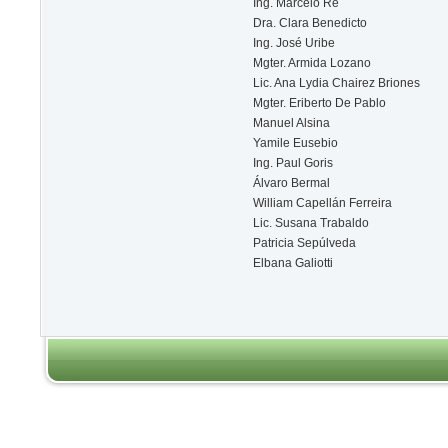
Ing. Marcelo Re
Dra. Clara Benedicto
Ing. José Uribe
Mgter. Armida Lozano
Lic. Ana Lydia Chairez Briones
Mgter. Eriberto De Pablo
Manuel Alsina
Yamile Eusebio
Ing. Paul Goris
Álvaro Bermal
William Capellán
Ferreira
Lic. Susana Trabaldo
Patricia Sepúlveda
Elbana Galiotti