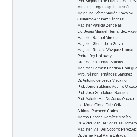
Prof. Alejandro de Fuentes Martínez
Mtro. Ing. Edgar Olguín Guzmán
Mgter. Ing. Víctor Andrés Kowalski
Guillermo Antúnez Sánchez
Magister Patricia Zendejas
Lic. Jesús Manuel Hernández Vázq
Magister Raquel Abrego
Magister Gloria de la Garza
Magister Rosalía Vázquez Hernánd
Profra. Joy Holloway
Dra. Martha Jurado Salinas
Magister Carmen Enedina Rodrígu
Mtro. Néstor Fernández Sánchez
Dr. Antonio de Jesús Vizcaíno
Prof. Jorge Balduino Aguirre Orozco
Prof. José Guadalupe Ramirez
Prof. Valerio Ma. De Jesús Orozco
Lic. Maria Gloria Ortiz Ortiz
Adriana Pacheco Cortés
Martha Cristina Ramírez Macías
Dr. Víctor Manuel Gonzales Romero
Magister. Ma. Del Socorro Pérez Alc
Dr. Jaime Raúl Parra Estrada